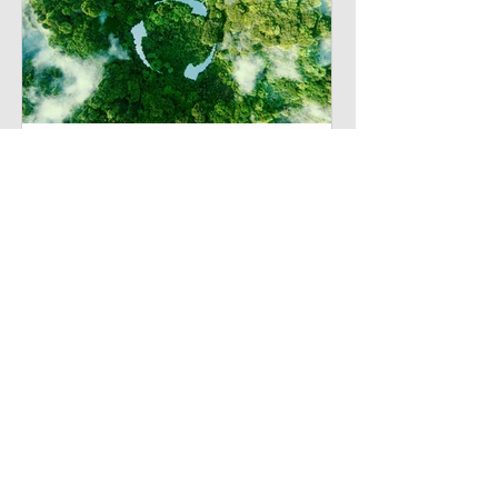
ilunka
15 may
Economía circular: la
transformación que tu
empresa no puede
ignorar
Durante años, el modelo de
negocio dominante fue simple:
extraer, producir y desechar. Pero
ese modelo ya no es viable, ni
ambiental ni comercialmente.
Hoy, las empresas que no adaptan
sus operaciones a los principios de