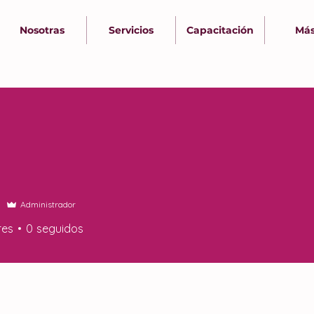
Nosotras
Servicios
Capacitación
Más.
Administrador
res
0
seguidos