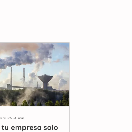
br 2026
∙
4
min
i tu empresa solo