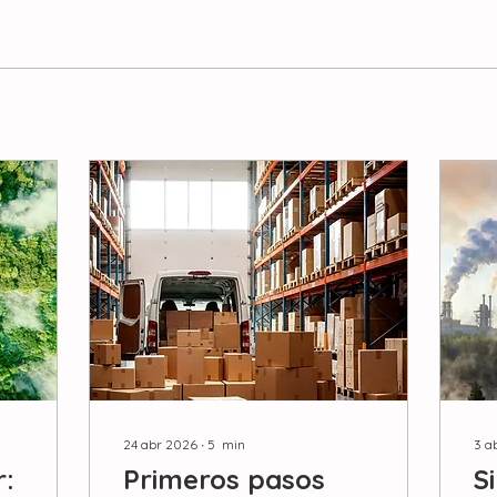
24 abr 2026
∙
5
min
3 a
r:
Primeros pasos
S